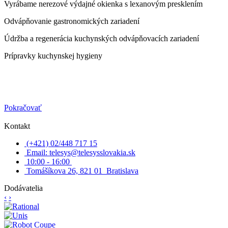
Vyrábame nerezové výdajné okienka s lexanovým presklením
Odvápňovanie gastronomických zariadení
Údržba a regenerácia kuchynských odvápňovacích zariadení
Prípravky kuchynskej hygieny
Pokračovať
Kontakt
(+421) 02/448 717 15
Email: telesys@telesysslovakia.sk
10:00 - 16:00
Tomášíkova 26, 821 01 Bratislava
Dodávatelia
‹
›