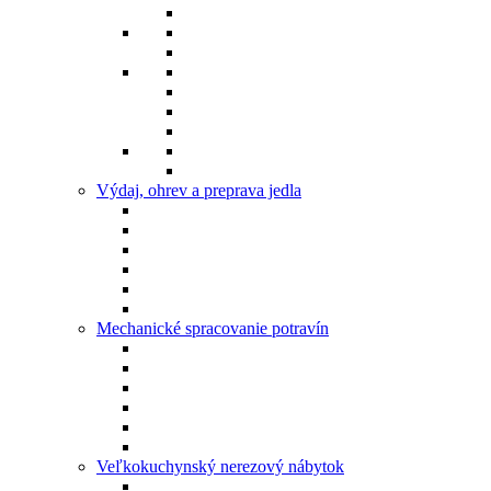
Výdaj, ohrev a preprava jedla
Mechanické spracovanie potravín
Veľkokuchynský nerezový nábytok