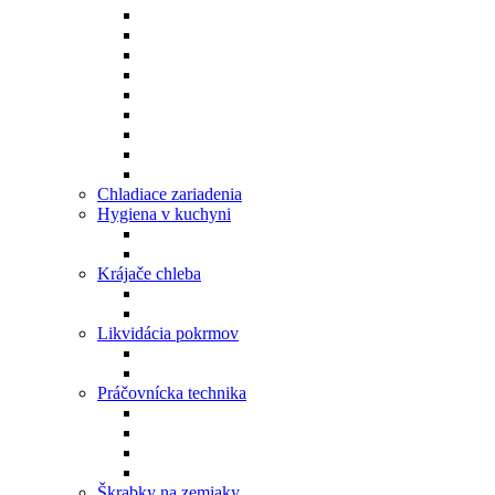
Chladiace zariadenia
Hygiena v kuchyni
Krájače chleba
Likvidácia pokrmov
Práčovnícka technika
Škrabky na zemiaky