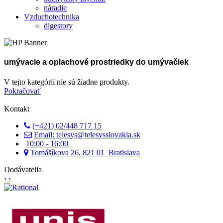
náradie
Vzduchotechnika
digestory
umývacie a oplachové prostriedky do umývačiek
V tejto kategórii nie sú žiadne produkty.
Pokračovať
Kontakt
(+421) 02/448 717 15
Email: telesys@telesysslovakia.sk
10:00 - 16:00
Tomášíkova 26, 821 01 Bratislava
Dodávatelia
‹
›