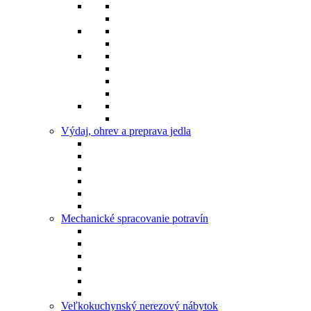
Výdaj, ohrev a preprava jedla
Mechanické spracovanie potravín
Veľkokuchynský nerezový nábytok