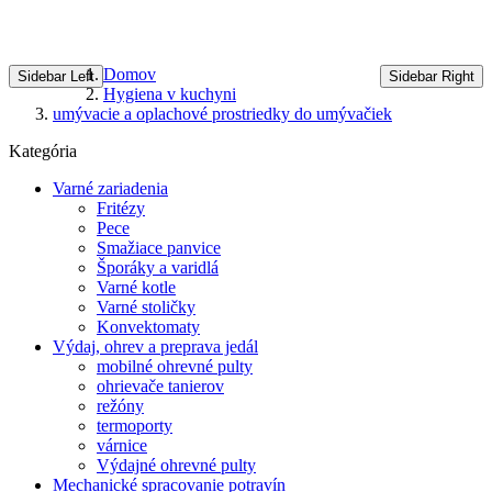
Domov
Sidebar Left
Sidebar Right
Hygiena v kuchyni
umývacie a oplachové prostriedky do umývačiek
Kategória
Varné zariadenia
Fritézy
Pece
Smažiace panvice
Šporáky a varidlá
Varné kotle
Varné stoličky
Konvektomaty
Výdaj, ohrev a preprava jedál
mobilné ohrevné pulty
ohrievače tanierov
režóny
termoporty
várnice
Výdajné ohrevné pulty
Mechanické spracovanie potravín