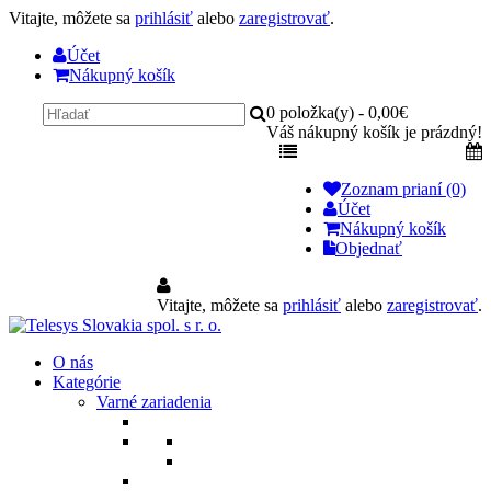
Vitajte, môžete sa
prihlásiť
alebo
zaregistrovať
.
Účet
Nákupný košík
0 položka(y) - 0,00€
Váš nákupný košík je prázdný!
Zoznam prianí (0)
Účet
Nákupný košík
Objednať
Vitajte, môžete sa
prihlásiť
alebo
zaregistrovať
.
O nás
Kategórie
Varné zariadenia