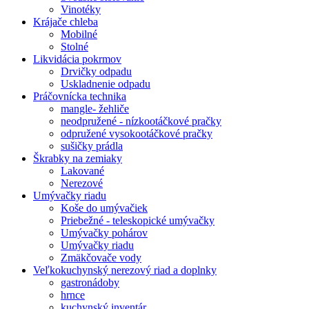
Vinotéky
Krájače chleba
Mobilné
Stolné
Likvidácia pokrmov
Drvičky odpadu
Uskladnenie odpadu
Práčovnícka technika
mangle- žehliče
neodpružené - nízkootáčkové pračky
odpružené vysokootáčkové pračky
sušičky prádla
Škrabky na zemiaky
Lakované
Nerezové
Umývačky riadu
Koše do umývačiek
Priebežné - teleskopické umývačky
Umývačky pohárov
Umývačky riadu
Zmäkčovače vody
Veľkokuchynský nerezový riad a doplnky
gastronádoby
hrnce
kuchynský inventár