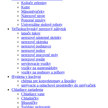
Krájače zeleniny
Kutre
Mäsomlynčeky
Nárezové stroje
Ponorné mixéry
Univerzálne stolové roboty
Veľkokuchynský nerezový nábytok
lapače tukov
nerezové nástenné skrinky
nerezové okienka
nerezové podstavce
nerezové police
nerezové pracovné stoly
nerezové regále
servírovacie vozíky
vozíky na gastronádoby
vozíky na podnosy a príbory
Hygiena v kuchyni
chémia pre konvektomaty a šporáky
umývacie a oplachové prostriedky do umývačiek
Chladiace zariadenia
Chladiace vane
Chladničky
Mrazničky
Švédske stolovanie