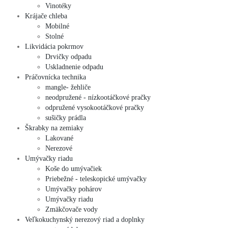
Vinotéky
Krájače chleba
Mobilné
Stolné
Likvidácia pokrmov
Drvičky odpadu
Uskladnenie odpadu
Práčovnícka technika
mangle- žehliče
neodpružené - nízkootáčkové pračky
odpružené vysokootáčkové pračky
sušičky prádla
Škrabky na zemiaky
Lakované
Nerezové
Umývačky riadu
Koše do umývačiek
Priebežné - teleskopické umývačky
Umývačky pohárov
Umývačky riadu
Zmäkčovače vody
Veľkokuchynský nerezový riad a doplnky