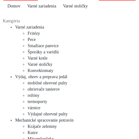
Domov
Varné zariadenia
Varné stoličky
Kategória
Varné zariadenia
Fritézy
Pece
Smažiace panvice
Šporáky a varidlá
Varné kotle
Varné stoličky
Konvektomaty
Výdaj, ohrev a preprava jedál
mobilné ohrevné pulty
ohrievače tanierov
režóny
termoporty
várnice
Výdajné ohrevné pulty
Mechanické spracovanie potravín
Krájače zeleniny
Kutre
Mäsomlynčeky