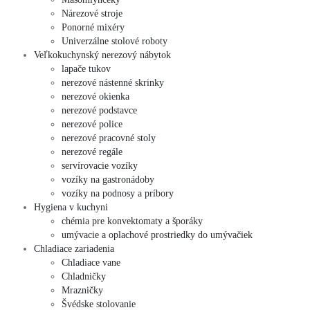
Nárezové stroje
Ponorné mixéry
Univerzálne stolové roboty
Veľkokuchynský nerezový nábytok
lapače tukov
nerezové nástenné skrinky
nerezové okienka
nerezové podstavce
nerezové police
nerezové pracovné stoly
nerezové regále
servírovacie vozíky
vozíky na gastronádoby
vozíky na podnosy a príbory
Hygiena v kuchyni
chémia pre konvektomaty a šporáky
umývacie a oplachové prostriedky do umývačiek
Chladiace zariadenia
Chladiace vane
Chladničky
Mrazničky
Švédske stolovanie