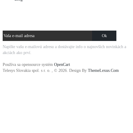
NOVINKY E-MAILOM
Napíšte vašu e-mailovú adresu a dostávajte info o najnovších novinkách a
akciách ako prví.
Používa sa opensource systém
OpenCart
Telesys Slovakia spol. s r. o. , © 2026. Design By
ThemeLexus.Com