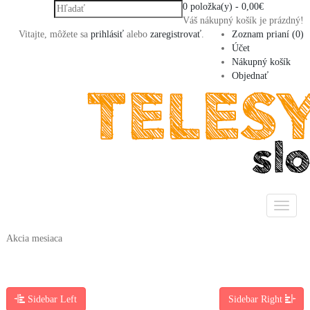
0 položka(y) - 0,00€
Váš nákupný košík je prázdný!
Vitajte, môžete sa
prihlásiť
alebo
zaregistrovať
.
Zoznam prianí (0)
Účet
Nákupný košík
Objednať
Akcia mesiaca
Sidebar Left
Sidebar Right