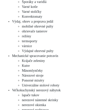
Šporáky a varidlá
Varné kotle
Varné stoličky
Konvektomaty
Výdaj, ohrev a preprava jedál
mobilné ohrevné pulty
ohrievače tanierov
režóny
termoporty
várnice
Výdajné ohrevné pulty
Mechanické spracovanie potravín
Krájače zeleniny
Kutre
Mäsomlynčeky
Nárezové stroje
Ponorné mixéry
Univerzálne stolové roboty
Veľkokuchynský nerezový nábytok
lapače tukov
nerezové nástenné skrinky
nerezové okienka
nerezové podstavce