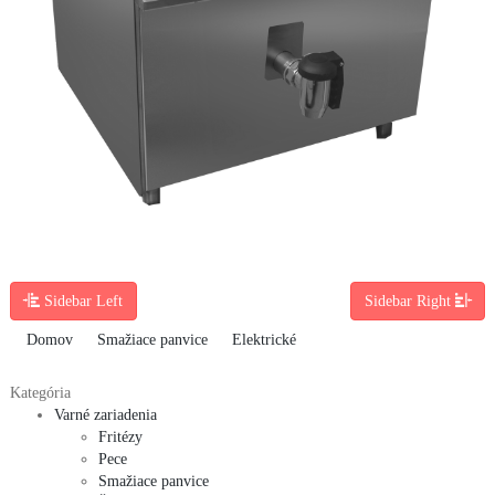
Sidebar Left
Sidebar Right
Domov
Smažiace panvice
Elektrické
Kategória
Varné zariadenia
Fritézy
Pece
Smažiace panvice