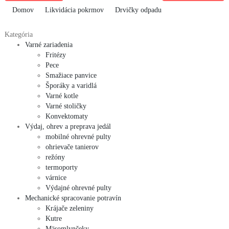
Domov
Likvidácia pokrmov
Drvičky odpadu
Kategória
Varné zariadenia
Fritézy
Pece
Smažiace panvice
Šporáky a varidlá
Varné kotle
Varné stoličky
Konvektomaty
Výdaj, ohrev a preprava jedál
mobilné ohrevné pulty
ohrievače tanierov
režóny
termoporty
várnice
Výdajné ohrevné pulty
Mechanické spracovanie potravín
Krájače zeleniny
Kutre
Mäsomlynčeky