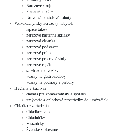
Nárezové stroje
Ponorné mixéry
Univerzálne stolové roboty
Veľkokuchynský nerezový nábytok
lapače tukov
nerezové nástenné skrinky
nerezové okienka
nerezové podstavce
nerezové police
nerezové pracovné stoly
nerezové regále
servírovacie vozíky
vozíky na gastronádoby
vozíky na podnosy a príbory
Hygiena v kuchyni
chémia pre konvektomaty a šporáky
umývacie a oplachové prostriedky do umývačiek
Chladiace zariadenia
Chladiace vane
Chladničky
Mrazničky
Švédske stolovanie