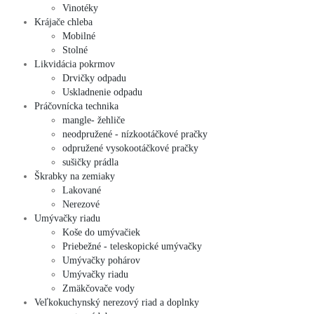
Vinotéky
Krájače chleba
Mobilné
Stolné
Likvidácia pokrmov
Drvičky odpadu
Uskladnenie odpadu
Práčovnícka technika
mangle- žehliče
neodpružené - nízkootáčkové pračky
odpružené vysokootáčkové pračky
sušičky prádla
Škrabky na zemiaky
Lakované
Nerezové
Umývačky riadu
Koše do umývačiek
Priebežné - teleskopické umývačky
Umývačky pohárov
Umývačky riadu
Zmäkčovače vody
Veľkokuchynský nerezový riad a doplnky