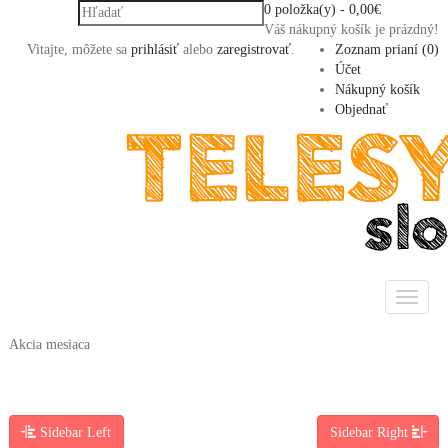
0 položka(y) - 0,00€
Váš nákupný košík je prázdný!
Vitajte, môžete sa
prihlásiť
alebo
zaregistrovať
.
Zoznam prianí (0)
Účet
Nákupný košík
Objednať
Akcia mesiaca
Sidebar Left
Sidebar Right