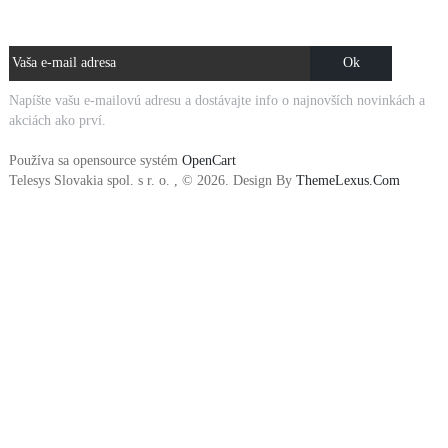
NOVINKY E-MAILOM
Napíšte vašu e-mailovú adresu a dostávajte info o najnovších novinkách a
akciách ako prví.
Používa sa opensource systém
OpenCart
Telesys Slovakia spol. s r. o. , © 2026. Design By
ThemeLexus.Com