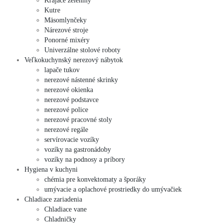
Krájače zeleniny
Kutre
Mäsomlynčeky
Nárezové stroje
Ponorné mixéry
Univerzálne stolové roboty
Veľkokuchynský nerezový nábytok
lapače tukov
nerezové nástenné skrinky
nerezové okienka
nerezové podstavce
nerezové police
nerezové pracovné stoly
nerezové regále
servírovacie vozíky
vozíky na gastronádoby
vozíky na podnosy a príbory
Hygiena v kuchyni
chémia pre konvektomaty a šporáky
umývacie a oplachové prostriedky do umývačiek
Chladiace zariadenia
Chladiace vane
Chladničky