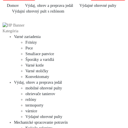
Domov
Výdaj, ohrev a preprava jedál
Výdajné ohrevné pulty
Výdajní ohrevný pult s režónom
Kategória
Varné zariadenia
Fritézy
Pece
Smažiace panvice
Šporáky a varidlá
Varné kotle
Varné stoličky
Konvektomaty
Výdaj, ohrev a preprava jedál
mobilné ohrevné pulty
ohrievače tanierov
režóny
termoporty
várnice
Výdajné ohrevné pulty
Mechanické spracovanie potravín