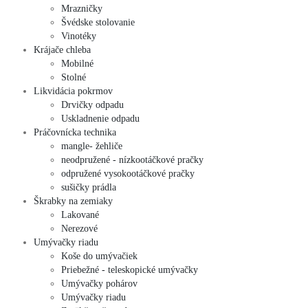
Mrazničky
Švédske stolovanie
Vinotéky
Krájače chleba
Mobilné
Stolné
Likvidácia pokrmov
Drvičky odpadu
Uskladnenie odpadu
Práčovnícka technika
mangle- žehliče
neodpružené - nízkootáčkové pračky
odpružené vysokootáčkové pračky
sušičky prádla
Škrabky na zemiaky
Lakované
Nerezové
Umývačky riadu
Koše do umývačiek
Priebežné - teleskopické umývačky
Umývačky pohárov
Umývačky riadu