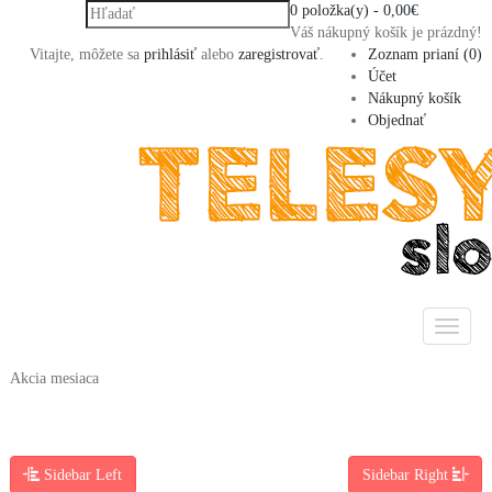
0 položka(y) - 0,00€
Váš nákupný košík je prázdný!
Vitajte, môžete sa
prihlásiť
alebo
zaregistrovať
.
Zoznam prianí (0)
Účet
Nákupný košík
Objednať
Akcia mesiaca
Sidebar Left
Sidebar Right