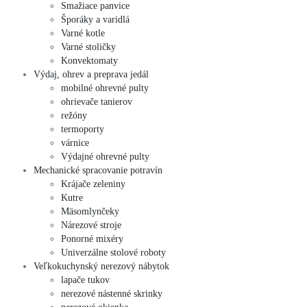
Smažiace panvice
Šporáky a varidlá
Varné kotle
Varné stoličky
Konvektomaty
Výdaj, ohrev a preprava jedál
mobilné ohrevné pulty
ohrievače tanierov
režóny
termoporty
várnice
Výdajné ohrevné pulty
Mechanické spracovanie potravín
Krájače zeleniny
Kutre
Mäsomlynčeky
Nárezové stroje
Ponorné mixéry
Univerzálne stolové roboty
Veľkokuchynský nerezový nábytok
lapače tukov
nerezové nástenné skrinky