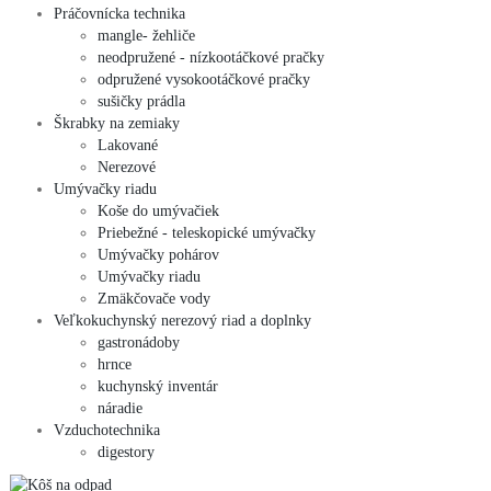
Práčovnícka technika
mangle- žehliče
neodpružené - nízkootáčkové pračky
odpružené vysokootáčkové pračky
sušičky prádla
Škrabky na zemiaky
Lakované
Nerezové
Umývačky riadu
Koše do umývačiek
Priebežné - teleskopické umývačky
Umývačky pohárov
Umývačky riadu
Zmäkčovače vody
Veľkokuchynský nerezový riad a doplnky
gastronádoby
hrnce
kuchynský inventár
náradie
Vzduchotechnika
digestory