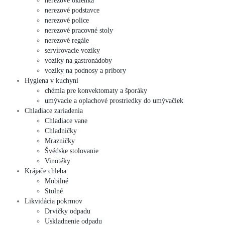
nerezové okienka
nerezové podstavce
nerezové police
nerezové pracovné stoly
nerezové regále
servírovacie vozíky
vozíky na gastronádoby
vozíky na podnosy a príbory
Hygiena v kuchyni
chémia pre konvektomaty a šporáky
umývacie a oplachové prostriedky do umývačiek
Chladiace zariadenia
Chladiace vane
Chladničky
Mrazničky
Švédske stolovanie
Vinotéky
Krájače chleba
Mobilné
Stolné
Likvidácia pokrmov
Drvičky odpadu
Uskladnenie odpadu