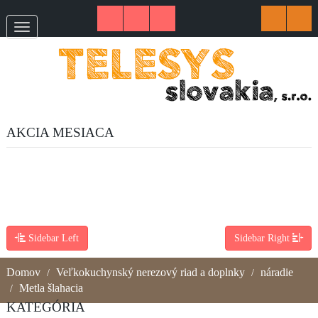
AKCIA MESIACA
Sidebar Left
Sidebar Right
Domov
Veľkokuchynský nerezový riad a doplnky
náradie
Metla šlahacia
KATEGÓRIA