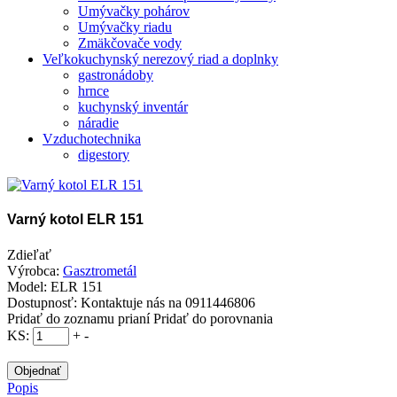
Umývačky pohárov
Umývačky riadu
Zmäkčovače vody
Veľkokuchynský nerezový riad a doplnky
gastronádoby
hrnce
kuchynský inventár
náradie
Vzduchotechnika
digestory
Varný kotol ELR 151
Zdieľať
Výrobca:
Gasztrometál
Model:
ELR 151
Dostupnosť:
Kontaktuje nás na 0911446806
Pridať do zoznamu prianí
Pridať do porovnania
KS:
+
-
Popis