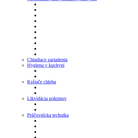
Chladiace zariadenia
Hygiena v kuchyni
Krájače chleba
Likvidácia pokrmov
Práčovnícka technika