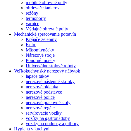
mobilné ohrevné pulty
ohrievače tanierov
režóny
termoporty
várnice
Výdajné ohrevné pulty
Mechanické spracovanie potravín
Krájače zeleniny
Kutre
Mäsomlynčeky
Nárezové stroje
Ponorné mixéry
Univerzálne stolové roboty
Veľkokuchynský nerezový nábytok
lapače tukov
nerezové nástenné skrinky
nerezové okienka
nerezové podstavce
nerezové police
nerezové pracovné stoly
nerezové regále
servírovacie vozíky
vozíky na gastronádoby
vozíky na podnosy a príbory
Hygiena v kuchyni