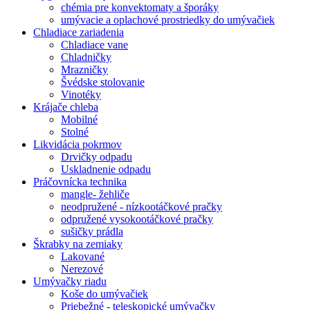
chémia pre konvektomaty a šporáky
umývacie a oplachové prostriedky do umývačiek
Chladiace zariadenia
Chladiace vane
Chladničky
Mrazničky
Švédske stolovanie
Vinotéky
Krájače chleba
Mobilné
Stolné
Likvidácia pokrmov
Drvičky odpadu
Uskladnenie odpadu
Práčovnícka technika
mangle- žehliče
neodpružené - nízkootáčkové pračky
odpružené vysokootáčkové pračky
sušičky prádla
Škrabky na zemiaky
Lakované
Nerezové
Umývačky riadu
Koše do umývačiek
Priebežné - teleskopické umývačky