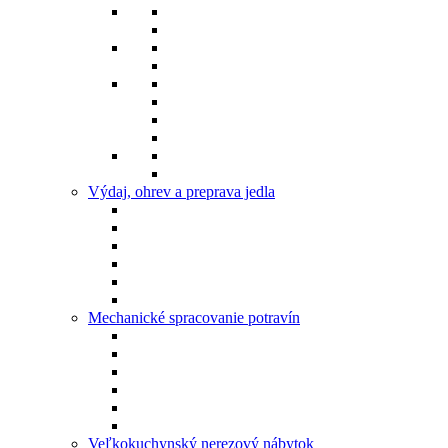
Výdaj, ohrev a preprava jedla
Mechanické spracovanie potravín
Veľkokuchynský nerezový nábytok