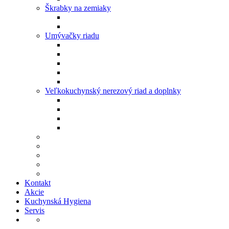
Škrabky na zemiaky
Umývačky riadu
Veľkokuchynský nerezový riad a doplnky
Kontakt
Akcie
Kuchynská Hygiena
Servis