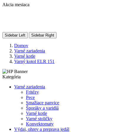
Akcia mesiaca
Sidebar Left
Sidebar Right
Domov
Varné zariadenia
Varné kotle
Varný kotol ELR 151
Kategória
Varné zariadenia
Fritézy
Pece
Smažiace panvice
Šporáky a varidlá
Varné kotle
Varné stoličky
Konvektomaty
Výdaj, ohrev a preprava jedál