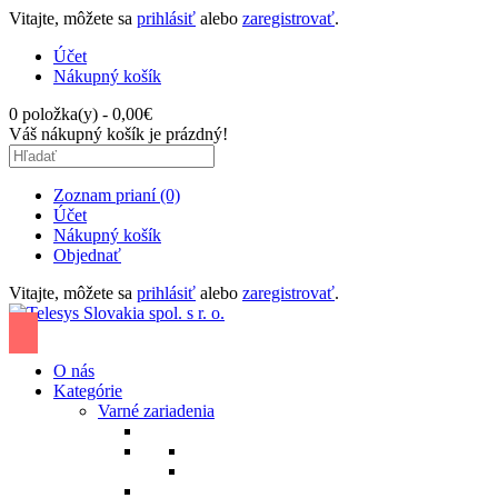
Vitajte, môžete sa
prihlásiť
alebo
zaregistrovať
.
Účet
Nákupný košík
0 položka(y) - 0,00€
Váš nákupný košík je prázdný!
Zoznam prianí (0)
Účet
Nákupný košík
Objednať
Vitajte, môžete sa
prihlásiť
alebo
zaregistrovať
.
O nás
Kategórie
Varné zariadenia