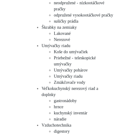
neodpružené - nízkootáčkové
pračky
odpružené vysokootáčkové pračky
sušičky prádla
Škrabky na zemiaky
Lakované
Nerezové
Umývačky riadu
Koše do umývačiek
Priebežné - teleskopické
umývačky
Umývačky pohárov
Umývačky riadu
Zmäkčovače vody
Veľkokuchynský nerezový riad a
doplnky
gastronádoby
hrnce
kuchynský inventár
náradie
Vzduchotechnika
digestory