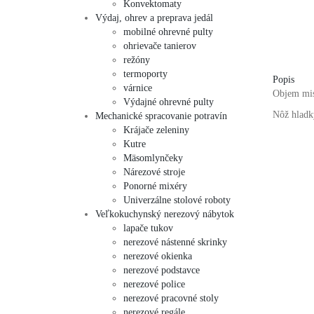
Konvektomaty
Výdaj, ohrev a preprava jedál
mobilné ohrevné pulty
ohrievače tanierov
režóny
termoporty
Popis
várnice
Objem mis
Výdajné ohrevné pulty
Nôž hladk
Mechanické spracovanie potravín
Krájače zeleniny
Kutre
Mäsomlynčeky
Nárezové stroje
Ponorné mixéry
Univerzálne stolové roboty
Veľkokuchynský nerezový nábytok
lapače tukov
nerezové nástenné skrinky
nerezové okienka
nerezové podstavce
nerezové police
nerezové pracovné stoly
nerezové regále