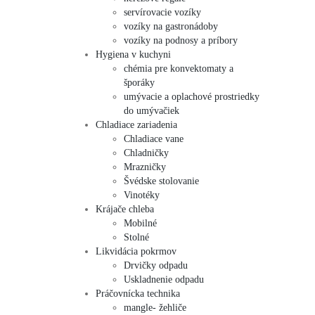
servírovacie vozíky
vozíky na gastronádoby
vozíky na podnosy a príbory
Hygiena v kuchyni
chémia pre konvektomaty a
šporáky
umývacie a oplachové prostriedky
do umývačiek
Chladiace zariadenia
Chladiace vane
Chladničky
Mrazničky
Švédske stolovanie
Vinotéky
Krájače chleba
Mobilné
Stolné
Likvidácia pokrmov
Drvičky odpadu
Uskladnenie odpadu
Práčovnícka technika
mangle- žehliče