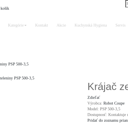
košík
Kategórie
Kontakt
Akcie
Kuchynská Hygiena
Servis
eniny PSP 500-3,5
Krájač z
Zdieľať
Výrobca:
Robot Coupe
Model:
PSP 500-3,5
Dostupnosť:
Kontaktuje 
Pridať do zoznamu prian