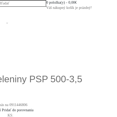
0 položka(y) - 0,00€
Váš nákupný košík je prázdný!
eleniny PSP 500-3,5
nás na 0911446806
í
Pridať do porovnania
KS: