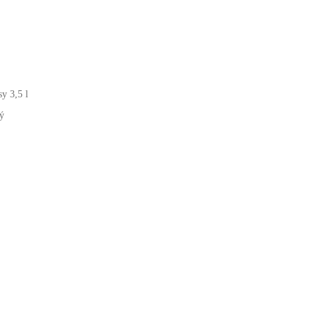
y 3,5 l
ý