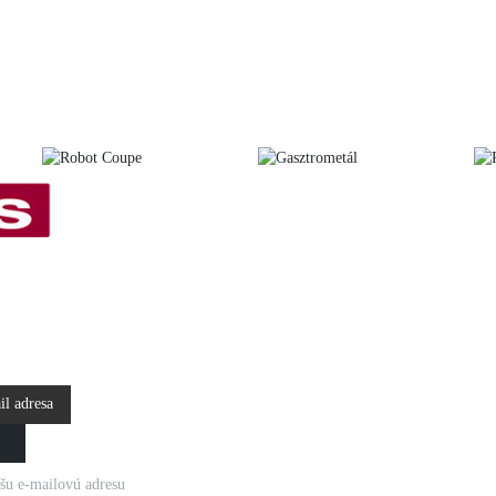
KY E-
OM
šu e-mailovú adresu