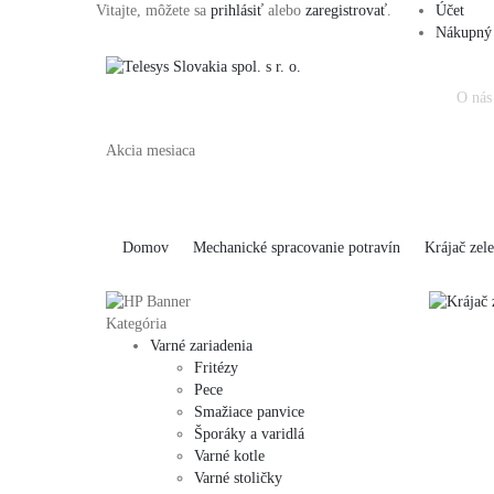
Vitajte, môžete sa
prihlásiť
alebo
zaregistrovať
.
Účet
Nákupný 
O nás
Akcia mesiaca
Domov
Mechanické spracovanie potravín
Krájač zel
Kategória
Varné zariadenia
Fritézy
Pece
Smažiace panvice
Šporáky a varidlá
Varné kotle
Varné stoličky