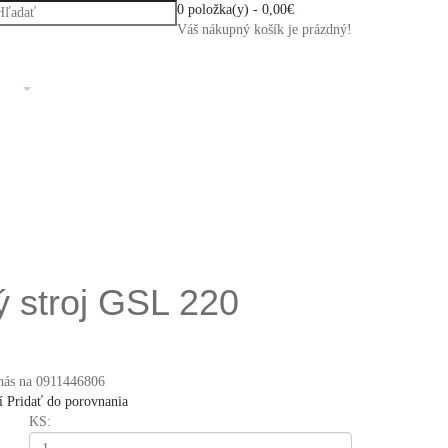
0 položka(y) - 0,00€
Váš nákupný košík je prázdný!
 stroj GSL 220
nás na 0911446806
í
Pridať do porovnania
KS: