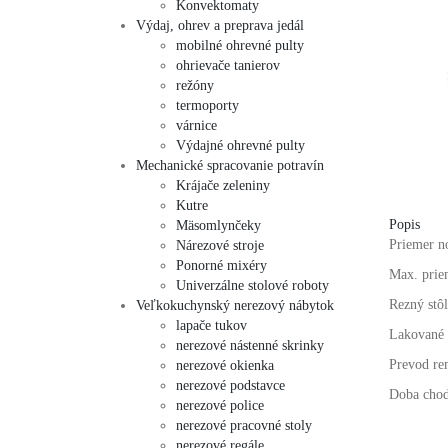
Konvektomaty
Výdaj, ohrev a preprava jedál
mobilné ohrevné pulty
ohrievače tanierov
režóny
termoporty
várnice
Výdajné ohrevné pulty
Mechanické spracovanie potravín
Krájače zeleniny
Kutre
Popis
Mäsomlynčeky
Priemer 
Nárezové stroje
Ponorné mixéry
Max. prie
Univerzálne stolové roboty
Rezný stô
Veľkokuchynský nerezový nábytok
lapače tukov
Lakované 
nerezové nástenné skrinky
Prevod r
nerezové okienka
nerezové podstavce
Doba chod
nerezové police
nerezové pracovné stoly
nerezové regále