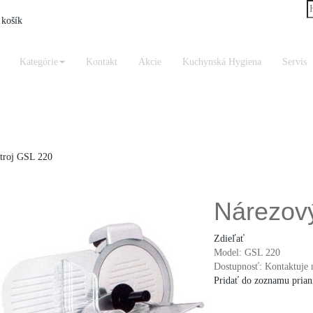
košík
Kategórie
Kontakt
Akcie
Kuchynská Hygiena
Servis
troj GSL 220
Nárezový
Zdieľať
Model:
GSL 220
Dostupnosť:
Kontaktuje 
Pridať do zoznamu prian