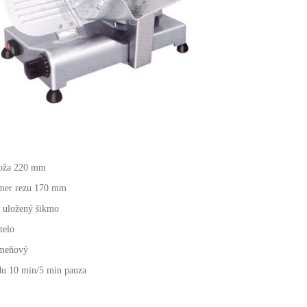
noža 220 mm
mer rezu 170 mm
l uložený šikmo
telo
emeňový
u 10 min/5 min pauza