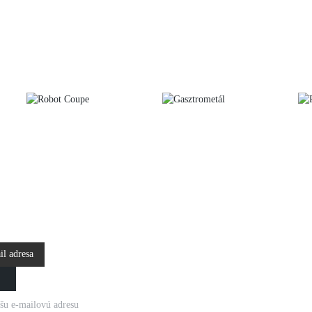
KY E-
OM
šu e-mailovú adresu