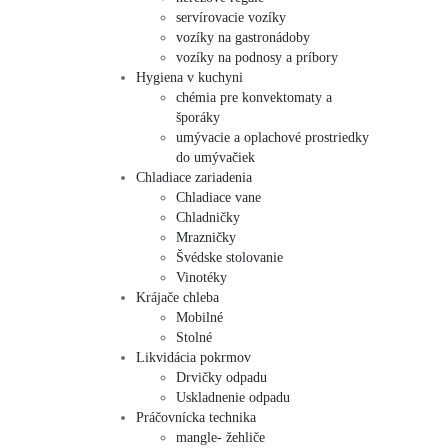
servírovacie vozíky
vozíky na gastronádoby
vozíky na podnosy a príbory
Hygiena v kuchyni
chémia pre konvektomaty a
šporáky
umývacie a oplachové prostriedky
do umývačiek
Chladiace zariadenia
Chladiace vane
Chladničky
Mrazničky
Švédske stolovanie
Vinotéky
Krájače chleba
Mobilné
Stolné
Likvidácia pokrmov
Drvičky odpadu
Uskladnenie odpadu
Práčovnícka technika
mangle- žehliče