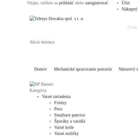
Vitajte, môžete sa
prihlásiť
alebo
zaregistrovať
.
Účet
Nákupný 
O nás
Akcia mesiaca
Domov
Mechanické spracovanie potravín
Nárezový s
Kategória
Varné zariadenia
Fritézy
Pece
Smažiace panvice
Šporáky a varidlá
Varné kotle
Varné stoličky