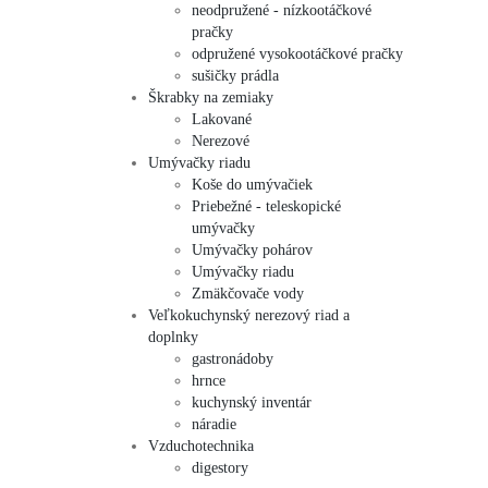
neodpružené - nízkootáčkové
pračky
odpružené vysokootáčkové pračky
sušičky prádla
Škrabky na zemiaky
Lakované
Nerezové
Umývačky riadu
Koše do umývačiek
Priebežné - teleskopické
umývačky
Umývačky pohárov
Umývačky riadu
Zmäkčovače vody
Veľkokuchynský nerezový riad a
doplnky
gastronádoby
hrnce
kuchynský inventár
náradie
Vzduchotechnika
digestory