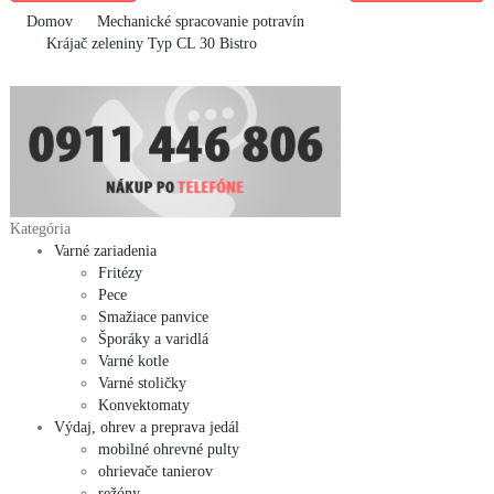
Domov
Mechanické spracovanie potravín
Krájač zeleniny Typ CL 30 Bistro
Kategória
Varné zariadenia
Fritézy
Pece
Smažiace panvice
Šporáky a varidlá
Varné kotle
Varné stoličky
Konvektomaty
Výdaj, ohrev a preprava jedál
mobilné ohrevné pulty
ohrievače tanierov
režóny