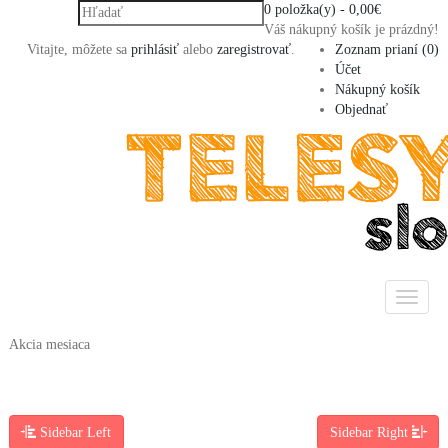
0 položka(y) - 0,00€
Váš nákupný košík je prázdný!
Vitajte, môžete sa
prihlásiť
alebo
zaregistrovať
.
Zoznam prianí (0)
Účet
Nákupný košík
Objednať
Akcia mesiaca
Sidebar Left
Sidebar Right