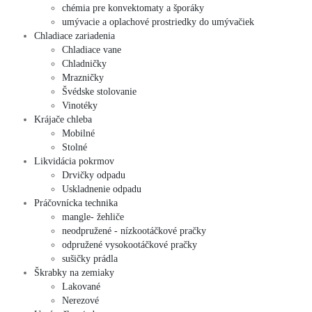
chémia pre konvektomaty a šporáky
umývacie a oplachové prostriedky do umývačiek
Chladiace zariadenia
Chladiace vane
Chladničky
Mrazničky
Švédske stolovanie
Vinotéky
Krájače chleba
Mobilné
Stolné
Likvidácia pokrmov
Drvičky odpadu
Uskladnenie odpadu
Práčovnícka technika
mangle- žehliče
neodpružené - nízkootáčkové pračky
odpružené vysokootáčkové pračky
sušičky prádla
Škrabky na zemiaky
Lakované
Nerezové