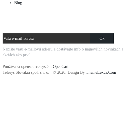
Blog
NOVINKY E-MAILOM
Napíšte vašu e-mailovú adresu a dostávajte info o najnovších novinkách a
akciách ako prví.
Používa sa opensource systém
OpenCart
Telesys Slovakia spol. s r. o. , © 2026. Design By
ThemeLexus.Com