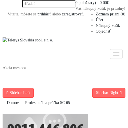
0 položka(y) - 0,00€
Váš nákupný košík je prázdný!
Vitajte, môžete sa
prihlásiť
alebo
zaregistrovať
.
Zoznam prianí (0)
Účet
Nákupný košík
Objednať
Akcia mesiaca
Sidebar Left
Sidebar Right
Domov
Profesionálna práčka SC 65