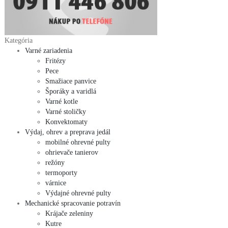
Kategória
Varné zariadenia
Fritézy
Pece
Smažiace panvice
Šporáky a varidlá
Varné kotle
Varné stoličky
Konvektomaty
Výdaj, ohrev a preprava jedál
mobilné ohrevné pulty
ohrievače tanierov
režóny
termoporty
várnice
Výdajné ohrevné pulty
Mechanické spracovanie potravín
Krájače zeleniny
Kutre