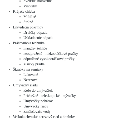
Švédske stolovanie
Vinotéky
Krájače chleba
Mobilné
Stolné
Likvidácia pokrmov
Drvičky odpadu
Uskladnenie odpadu
Práčovnícka technika
mangle- žehliče
neodpružené - nízkootáčkové pračky
odpružené vysokootáčkové pračky
sušičky prádla
Škrabky na zemiaky
Lakované
Nerezové
Umývačky riadu
Koše do umývačiek
Priebežné - teleskopické umývačky
Umývačky pohárov
Umývačky riadu
Zmäkčovače vody
Veľkokuchynský nerezový riad a doplnky