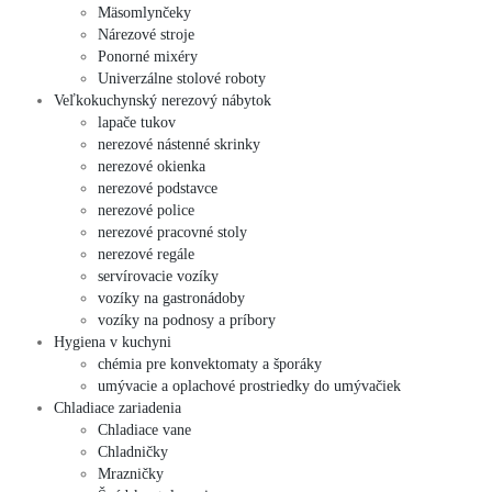
Mäsomlynčeky
Nárezové stroje
Ponorné mixéry
Univerzálne stolové roboty
Veľkokuchynský nerezový nábytok
lapače tukov
nerezové nástenné skrinky
nerezové okienka
nerezové podstavce
nerezové police
nerezové pracovné stoly
nerezové regále
servírovacie vozíky
vozíky na gastronádoby
vozíky na podnosy a príbory
Hygiena v kuchyni
chémia pre konvektomaty a šporáky
umývacie a oplachové prostriedky do umývačiek
Chladiace zariadenia
Chladiace vane
Chladničky
Mrazničky